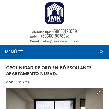
+50660190789
Teléfono fijo:
+50660190789
Móvil:
Email:
carlos@realestatejmk.com
MENÚ
OPOUNIDAD DE ORO EN BÖ ESCALANTE
APARTAMENTO NUEVO.
COD.
9707623