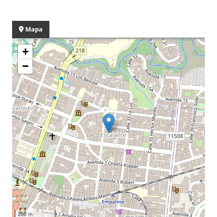
Mapa
+
−
200 m