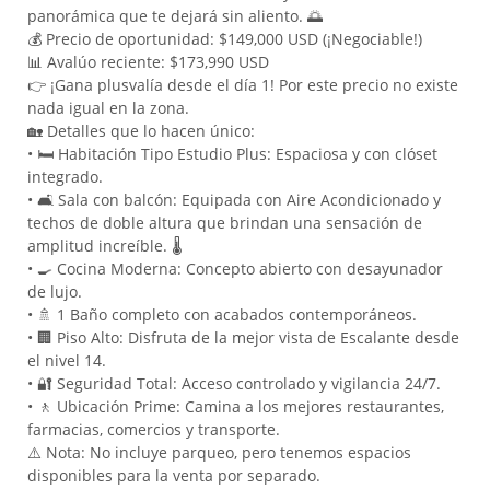
panorámica que te dejará sin aliento. 🌅
💰 Precio de oportunidad: $149,000 USD (¡Negociable!)
📊 Avalúo reciente: $173,990 USD
👉 ¡Gana plusvalía desde el día 1! Por este precio no existe
nada igual en la zona.
🏡 Detalles que lo hacen único:
• 🛏️ Habitación Tipo Estudio Plus: Espaciosa y con clóset
integrado.
• 🛋️ Sala con balcón: Equipada con Aire Acondicionado y
techos de doble altura que brindan una sensación de
amplitud increíble. 🌡️
• 🍳 Cocina Moderna: Concepto abierto con desayunador
de lujo.
• 🚿 1 Baño completo con acabados contemporáneos.
• 🏢 Piso Alto: Disfruta de la mejor vista de Escalante desde
el nivel 14.
• 🔐 Seguridad Total: Acceso controlado y vigilancia 24/7.
• 🚶 Ubicación Prime: Camina a los mejores restaurantes,
farmacias, comercios y transporte.
⚠️ Nota: No incluye parqueo, pero tenemos espacios
disponibles para la venta por separado.