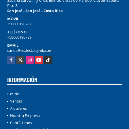
Sabana Sur Av. 4 y C. 68, Edificio Vistas del Parque, Cluster-Sabana
Piso 3.
San José - San José - Costa Rica
MÓVIL
+50660190789
TELÉFONO
+50660190789
EMAIL
carlos@realestatejmk.com
Facebook
X
Instagram
YouTube
TikTok
INFORMACIÓN
Inicio
Ventas
Alquileres
Nuestra Empresa
Contáctenos