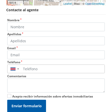
500 ft
Leaflet
| Wasi - ©
OpenStreetMap
Contacte al agente
*
Nombre
*
Apellidos
*
Email
*
Teléfono
▼
Comentarios
Acepto recibir información sobre ofertas inmobiliarias
Enviar formulario