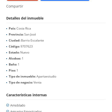
Compartir
Detalles del inmueble
País:
Costa Rica
Provincia:
San José
Ciudad:
Barrio Escalante
Código:
9707623
Estado:
Nuevo
Alcobas:
1
Baño:
1
Piso:
1
Tipo de inmueble:
Apartaestudio
Tipo de negocio:
Venta
Características internas
Amoblado
Armarios Empotrados