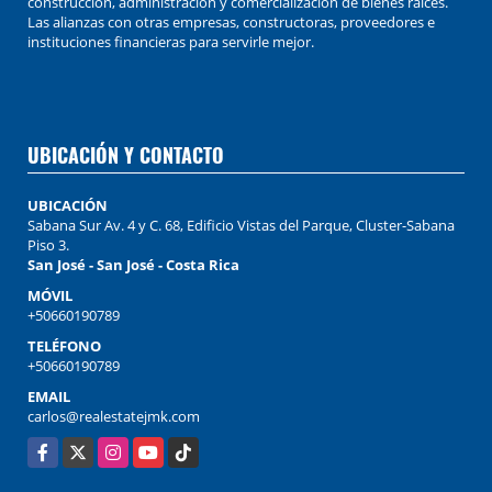
construcción, administración y comercialización de bienes raíces.
Las alianzas con otras empresas, constructoras, proveedores e
instituciones financieras para servirle mejor.
UBICACIÓN Y CONTACTO
UBICACIÓN
Sabana Sur Av. 4 y C. 68, Edificio Vistas del Parque, Cluster-Sabana
Piso 3.
San José - San José - Costa Rica
MÓVIL
+50660190789
TELÉFONO
+50660190789
EMAIL
carlos@realestatejmk.com
Facebook
X
Instagram
YouTube
TikTok