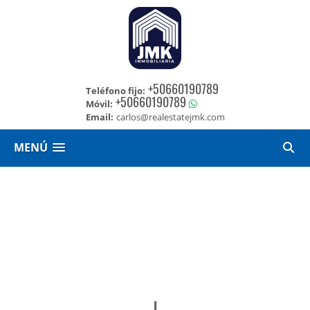
+50660190789
Teléfono fijo:
+50660190789
Móvil:
Email:
carlos@realestatejmk.com
MENÚ