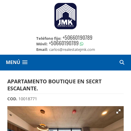
+50660190789
Teléfono fijo:
+50660190789
Móvil:
Email:
carlos@realestatejmk.com
MENÚ
APARTAMENTO BOUTIQUE EN SECRT
ESCALANTE.
COD.
10018771