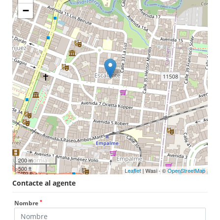
−
200 m
500 ft
Leaflet
| Wasi - ©
OpenStreetMap
Contacte al agente
*
Nombre