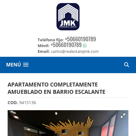
+50660190789
Teléfono fijo:
+50660190789
Móvil:
Email:
carlos@realestatejmk.com
MENÚ
APARTAMENTO COMPLETAMENTE
AMUEBLADO EN BARRIO ESCALANTE
COD.
9415136