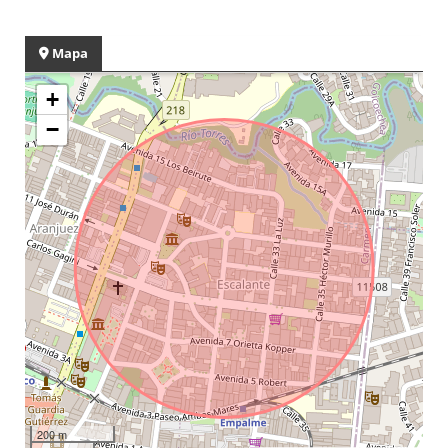
Mapa
+
−
200 m