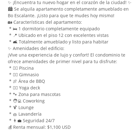
✨ ¡Encuentra tu nuevo hogar en el corazón de la ciudad! ✨
🏙️ Se alquila apartamento completamente amueblado en
Bo Escalante. ¡Listo para que te mudes hoy mismo!
🏡 Características del apartamento:
* 🛌 1 dormitorio completamente equipado
* 📍 Ubicado en el piso 12 con excelentes vistas
* 🛋️ Totalmente amueblado y listo para habitar
✨ Amenidades del edificio:
¡Vive una experiencia de lujo y confort! El condominio te
ofrece amenidades de primer nivel para tu disfrute:
* 🏊‍♀️ Piscina
* 🏋️‍♂️ Gimnasio
* 🍖 Área de BBQ
* 🧘‍♀️ Yoga deck
* 🐾 Zona para mascotas
* 🧑‍💻 Coworking
* 🍹 Lounge
* 🧺 Lavandería
* 👨‍💼 Seguridad 24/7
💰 Renta mensual: $1,100 USD