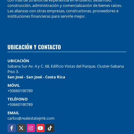
con más de 20 años de experiencia en el diseño, desarrollo,
construcción, administración y comercialización de bienes raíces.
Las alianzas con otras empresas, constructoras, proveedores e
instituciones financieras para servirle mejor.
UBICACIÓN Y CONTACTO
UBICACIÓN
Sabana Sur Av. 4 y C. 68, Edificio Vistas del Parque, Cluster-Sabana
Piso 3.
San José - San José - Costa Rica
MÓVIL
+50660190789
TELÉFONO
+50660190789
EMAIL
carlos@realestatejmk.com
Facebook
X
Instagram
YouTube
TikTok