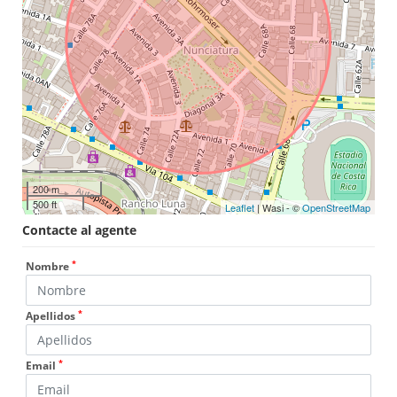
200 m
500 ft
Leaflet
| Wasi - ©
OpenStreetMap
Contacte al agente
*
Nombre
*
Apellidos
*
Email