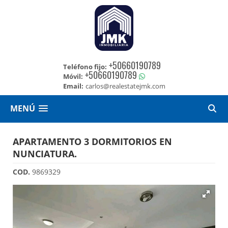
+50660190789
Teléfono fijo:
+50660190789
Móvil:
Email:
carlos@realestatejmk.com
MENÚ
APARTAMENTO 3 DORMITORIOS EN
NUNCIATURA.
COD.
9869329