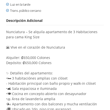
Luz en la tarde
Trans. público cercano
Descripción Adicional
Nunciatura – Se alquila apartamento de 3 Habitaciones
para cama King Size
🌇 Vive en el corazón de Nunciatura
Alquiler: ₡650,000 Colones
Depósito: ₡650,000 Colones
✨ Detalles del apartamento:
•
🛏 3 habitaciónes amplias con clóset
- Habitación principal con baño propio y walk-in clóset
•
🛋 Sala espaciosa e iluminada
•
🍽 Cocina en concepto abierto con desayunador
•
🧺 Área de lavandería amplia
•
🌬 Apartamento con dos balcones y mucha ventilación
•
🏢 Ubicado en 2do piso (con ascensor)