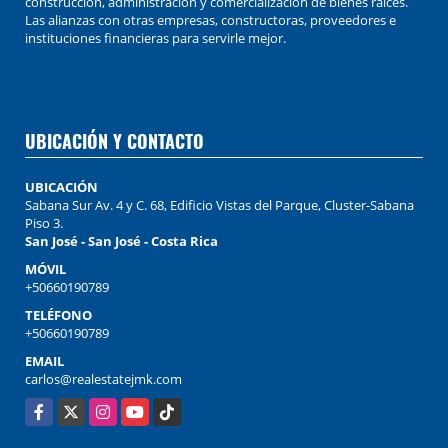
construcción, administración y comercialización de bienes raíces.
Las alianzas con otras empresas, constructoras, proveedores e
instituciones financieras para servirle mejor.
UBICACIÓN Y CONTACTO
UBICACIÓN
Sabana Sur Av. 4 y C. 68, Edificio Vistas del Parque, Cluster-Sabana
Piso 3.
San José - San José - Costa Rica
MÓVIL
+50660190789
TELÉFONO
+50660190789
EMAIL
carlos@realestatejmk.com
Facebook
X
Instagram
YouTube
TikTok