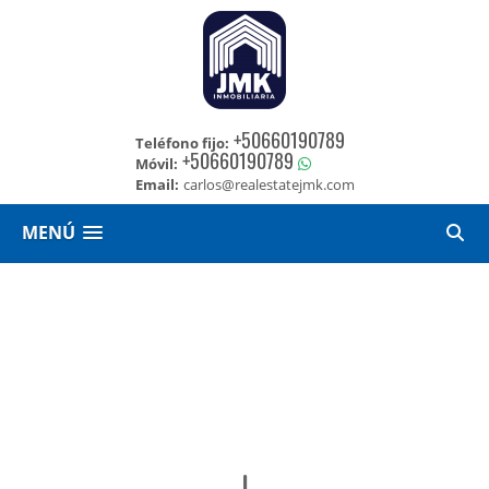
+50660190789
Teléfono fijo:
+50660190789
Móvil:
Email:
carlos@realestatejmk.com
MENÚ