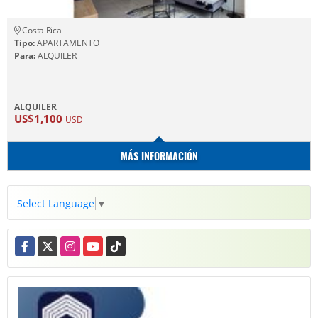
Costa Rica
Tipo:
APARTAMENTO
Para:
ALQUILER
ALQUILER
US$1,100
USD
MÁS INFORMACIÓN
Select Language
▼
Facebook
X
Instagram
YouTube
TikTok