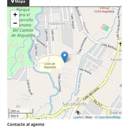
Mapa
+
−
200 m
500 ft
Leaflet
| Wasi - ©
OpenStreetMap
Contacte al agente