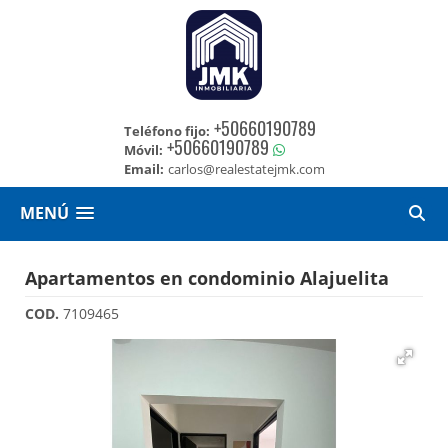
+50660190789
Teléfono fijo:
+50660190789
Móvil:
Email:
carlos@realestatejmk.com
MENÚ
Apartamentos en condominio Alajuelita
COD.
7109465