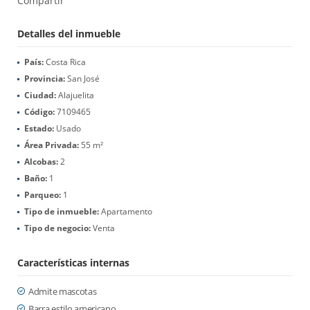
Compartir
Detalles del inmueble
País:
Costa Rica
Provincia:
San José
Ciudad:
Alajuelita
Código:
7109465
Estado:
Usado
Área Privada:
55 m²
Alcobas:
2
Baño:
1
Parqueo:
1
Tipo de inmueble:
Apartamento
Tipo de negocio:
Venta
Características internas
Admite mascotas
Barra estilo americano