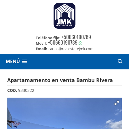
+50660190789
Teléfono fijo:
+50660190789
Móvil:
Email:
carlos@realestatejmk.com
MENÚ
Apartamamento en venta Bambu Rivera
COD.
9330322