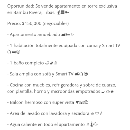
Oportunidad: Se vende apartamento en torre exclusiva
en Bambú Rivera, Tibás. 💰🏢🔑
Precio: $150,000 (negociables)
- Apartamento amueblado 🛋️🛏️✨
- 1 habitación totalmente equipada con cama y Smart TV
📺🛌😊
- 1 baño completo 🛁🚽🚿
- Sala amplia con sofá y Smart TV 🛋️📺😎
- Cocina con muebles, refrigeradora y sobre de cuarzo,
con plantilla, horno y microondas empotrados 🍳🧊🔥
- Balcón hermoso con súper vista 🌳🌇😍
- Área de lavado con lavadora y secadora 🧺👕💧
- Agua caliente en todo el apartamento 🚿🌡️😊