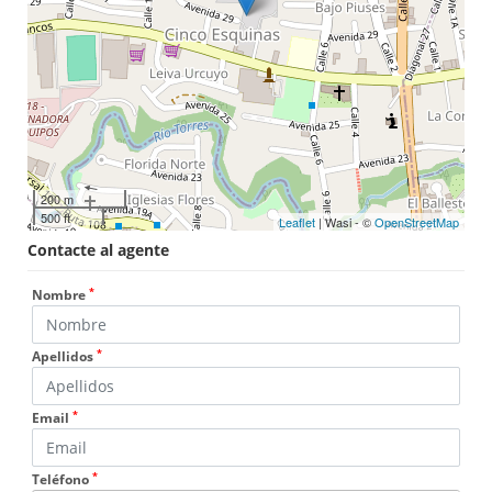
200 m
500 ft
Leaflet
| Wasi - ©
OpenStreetMap
Contacte al agente
*
Nombre
*
Apellidos
*
Email
*
Teléfono