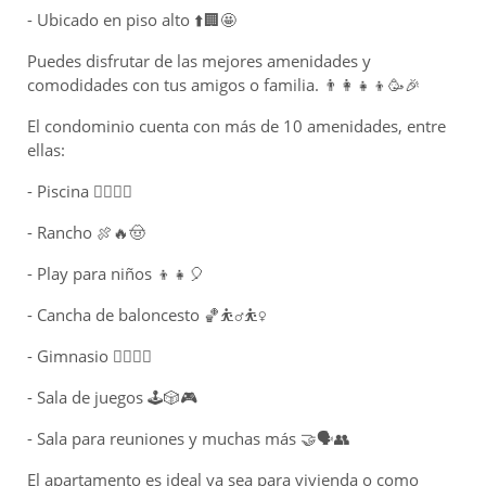
- Ubicado en piso alto ⬆️🏢🤩
Puedes disfrutar de las mejores amenidades y
comodidades con tus amigos o familia. 👨‍👩‍👧‍👦🥳🎉
El condominio cuenta con más de 10 amenidades, entre
ellas:
- Piscina 🏊‍♀️💦😎
- Rancho 🍖🔥🤠
- Play para niños 👦👧🎈
- Cancha de baloncesto 🏀⛹️‍♂️⛹️‍♀️
- Gimnasio 🏋️‍♀️💪🤸
- Sala de juegos 🕹️🎲🎮
- Sala para reuniones y muchas más 🤝🗣️👥
El apartamento es ideal ya sea para vivienda o como