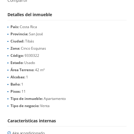
Compartir
Detalles del inmueble
País:
Costa Rica
Provincia:
San José
Ciudad:
Tibás
Zona:
Cinco Esquinas
Código:
9330322
Estado:
Usado
Área Terreno:
42 m²
Alcobas:
1
Baño:
1
Pisos:
11
Tipo de inmueble:
Apartamento
Tipo de negocio:
Venta
Características internas
Aire acondicionado