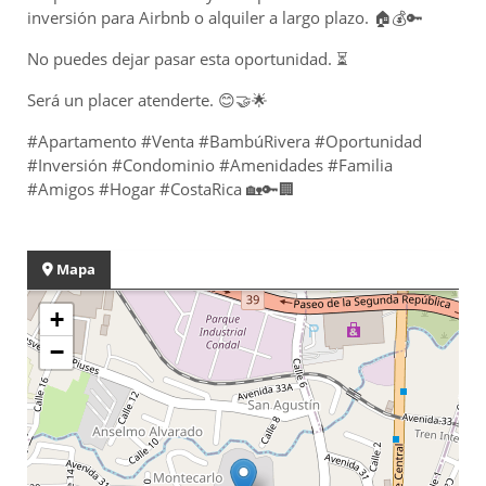
inversión para Airbnb o alquiler a largo plazo. 🏠💰🔑
No puedes dejar pasar esta oportunidad. ⏳
Será un placer atenderte. 😊🤝🌟
#Apartamento #Venta #BambúRivera #Oportunidad
#Inversión #Condominio #Amenidades #Familia
#Amigos #Hogar #CostaRica 🏡🔑🏢
Mapa
+
−