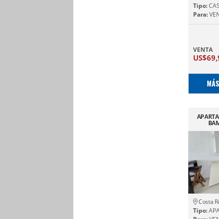
Tipo:
CA
Para:
VE
VENTA
US$69,
MÁS
APARTA
BAM
Costa R
Tipo:
AP