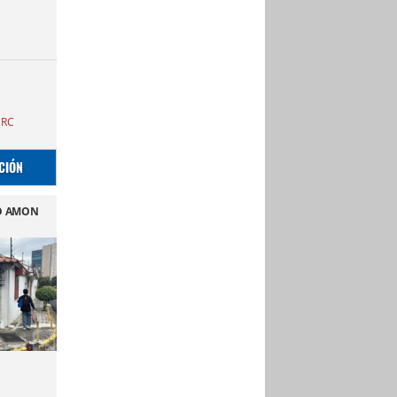
CRC
CIÓN
O AMON