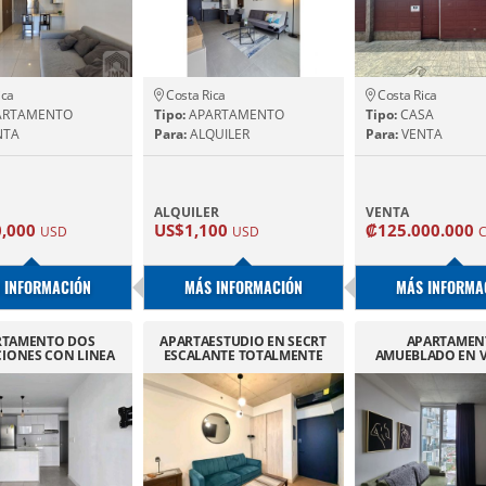
ica
Costa Rica
Costa Rica
ARTAMENTO
Tipo:
APARTAMENTO
Tipo:
CASA
NTA
Para:
ALQUILER
Para:
VENTA
ALQUILER
VENTA
0,000
US$1,100
₡125.000.000
USD
USD
 INFORMACIÓN
MÁS INFORMACIÓN
MÁS INFORMA
RTAMENTO DOS
APARTAESTUDIO EN SECRT
APARTAMEN
CIONES CON LINEA
ESCALANTE TOTALMENTE
AMUEBLADO EN 
CA SKY GARDEN.
EQUIPADO.
ALQUILER SECRET