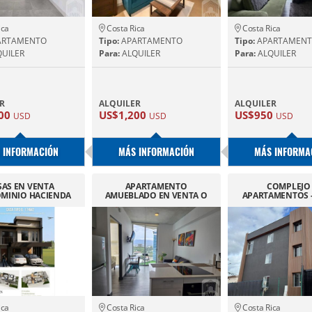
ica
Costa Rica
Costa Rica
ARTAMENTO
Tipo:
APARTAMENTO
Tipo:
APARTAMEN
UILER
Para:
ALQUILER
Para:
ALQUILER
R
ALQUILER
ALQUILER
300
US$1,200
US$950
USD
USD
USD
 INFORMACIÓN
MÁS INFORMACIÓN
MÁS INFORMA
SAS EN VENTA
APARTAMENTO
COMPLEJO 
MINIO HACIENDA
AMUEBLADO EN VENTA O
APARTAMENTOS -
DORADA
ALQUILER SECRET SABANA
NOMBRE, CAR
ica
Costa Rica
Costa Rica