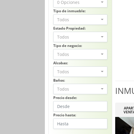
0 Opciones
Tipo de inmueble:
Todos
Estado Propiedad:
Todos
Tipo de negocio:
Todos
Alcobas:
Todos
Baños:
INM
Todos
Precio desde:
APAR
VENT
Precio hasta: