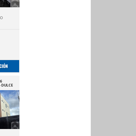
TO
CIÓN
6
 DULCE
TAGO