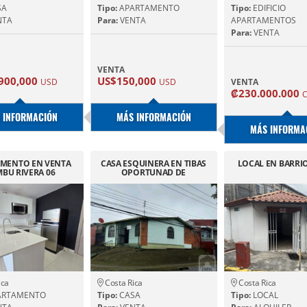
SA
Tipo:
APARTAMENTO
Tipo:
EDIFICIO
NTA
Para:
VENTA
APARTAMENTOS
Para:
VENTA
VENTA
900,000
US$150,000
USD
USD
VENTA
₡230.000.000
 INFORMACIÓN
MÁS INFORMACIÓN
MÁS INFORMA
MENTO EN VENTA
CASA ESQUINERA EN TIBAS
LOCAL EN BARRI
BU RIVERA 06
OPORTUNAD DE
DESARROLLO.
ica
Costa Rica
Costa Rica
ARTAMENTO
Tipo:
CASA
Tipo:
LOCAL