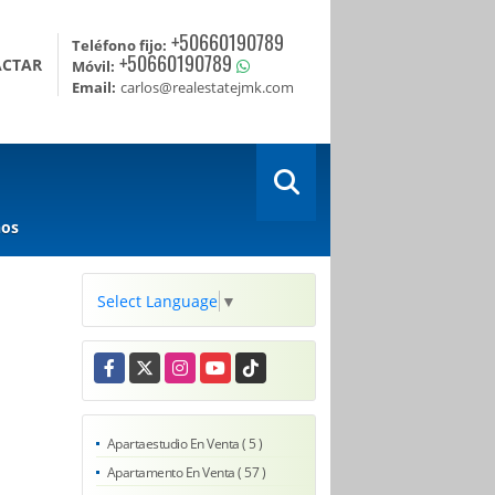
+50660190789
Teléfono fijo:
+50660190789
ACTAR
Móvil:
Email:
carlos@realestatejmk.com
nos
Select Language
▼
Facebook
X
Instagram
YouTube
TikTok
Apartaestudio En Venta ( 5 )
Apartamento En Venta ( 57 )