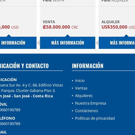
NTA
Para:
VENTA
Para:
ALQUILER
VENTA
ALQUILER
0,000
₡58.000.000
US$350,000
USD
CRC
US
 INFORMACIÓN
MÁS INFORMACIÓN
MÁS INFORMA
BICACIÓN Y CONTACTO
INFORMACIÓN
ICACIÓN
Inicio
ana Sur Av. 4 y C. 68, Edificio Vistas
Ventas
l Parque, Cluster-Sabana Piso 3.
Alquileres
n José - San José - Costa Rica
Nuestra Empresa
VIL
0660190789
Contáctenos
LÉFONO
Políticas de privacidad
0660190789
AIL