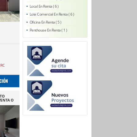
Local En Renta ( 6 )
Lote Comercial En Renta ( 6 )
Oficina En Renta ( 5 )
Penthouse En Renta ( 1 )
CRC
CIÓN
TO
VENTA O
 SABANA