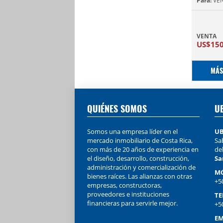
Para:
VE
VENTA
US$15
MÁS
QUIÉNES SOMOS
U
Somos una empresa líder en el
UB
mercado inmobiliario de Costa Rica,
Sab
con más de 20 años de experiencia en
de
el diseño, desarrollo, construcción,
Sa
administración y comercialización de
MÓ
bienes raíces. Las alianzas con otras
+5
empresas, constructoras,
proveedores e instituciones
TE
financieras para servirle mejor.
+5
EM