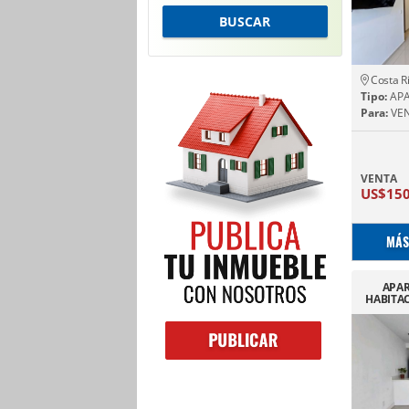
BUSCAR
Costa R
Tipo:
AP
Para:
VE
VENTA
US$15
MÁS
APA
HABITA
BLAN