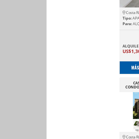
Costa R
Tipo:
AP
Para:
ALQ
ALQUILE
US$1,
MÁS
CA
CONDO
Costa R