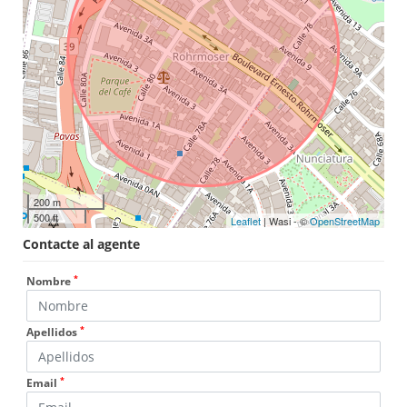
200 m
500 ft
Leaflet
| Wasi - ©
OpenStreetMap
Contacte al agente
*
Nombre
*
Apellidos
*
Email