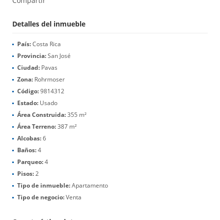
Compartir
Detalles del inmueble
País:
Costa Rica
Provincia:
San José
Ciudad:
Pavas
Zona:
Rohrmoser
Código:
9814312
Estado:
Usado
Área Construida:
355 m²
Área Terreno:
387 m²
Alcobas:
6
Baños:
4
Parqueo:
4
Pisos:
2
Tipo de inmueble:
Apartamento
Tipo de negocio:
Venta