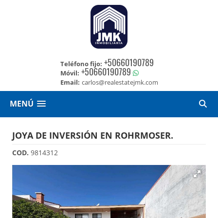
+50660190789
Teléfono fijo:
+50660190789
Móvil:
Email:
carlos@realestatejmk.com
MENÚ
JOYA DE INVERSIÓN EN ROHRMOSER.
COD.
9814312