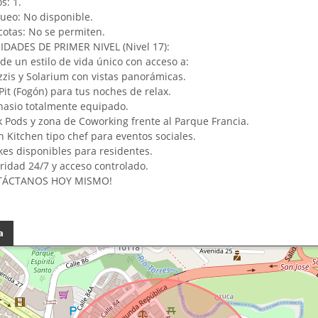
s: 1.
queo: No disponible.
cotas: No se permiten.
DADES DE PRIMER NIVEL (Nivel 17):
 de un estilo de vida único con acceso a:
uzzis y Solarium con vistas panorámicas.
 Pit (Fogón) para tus noches de relax.
mnasio totalmente equipado.
k Pods y zona de Coworking frente al Parque Francia.
n Kitchen tipo chef para eventos sociales.
ikes disponibles para residentes.
guridad 24/7 y acceso controlado.
TÁCTANOS HOY MISMO!
a