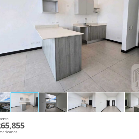
venta
65,855
mericanos