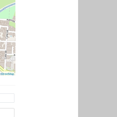
nStreetMap