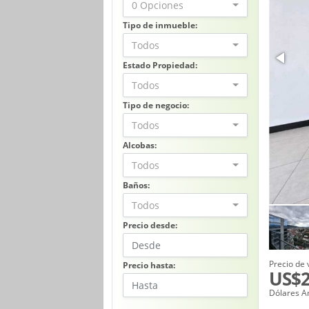
0 Opciones
Tipo de inmueble:
Todos
Estado Propiedad:
Todos
Tipo de negocio:
Todos
Alcobas:
Todos
Baños:
Todos
Precio desde:
Precio de 
Precio hasta:
US$2
Dólares A