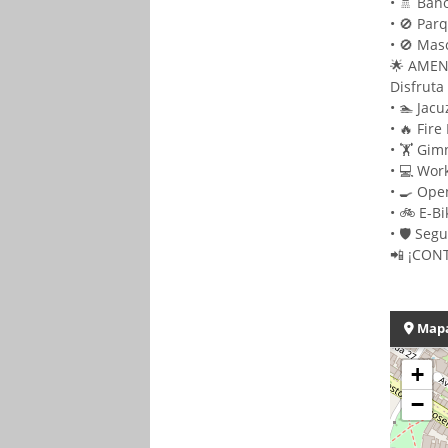
• 🚿 Baño
• 🚫 Par
• 🚫 Mas
🌟 AMENI
Disfruta
• 🏊 Jac
• 🔥 Fire
• 🏋️ Gi
• 💻 Wor
• 🍳 Ope
• 🚲 E-B
• 🛡️ Se
📲 ¡CON
Map
+
−