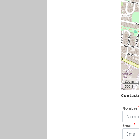
200 m
500 ft
Contacte
Nombre
*
Email