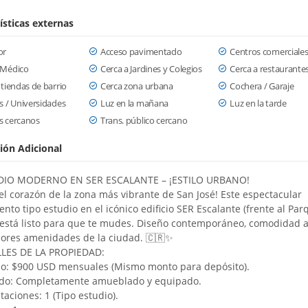
ísticas externas
or
Acceso pavimentado
Centros comerciale
 Médico
Cerca a Jardines y Colegios
Cerca a restaurante
 tiendas de barrio
Cerca zona urbana
Cochera / Garaje
s / Universidades
Luz en la mañana
Luz en la tarde
s cercanos
Trans. público cercano
ión Adicional
UDIO MODERNO EN SER ESCALANTE – ¡ESTILO URBANO!
 el corazón de la zona más vibrante de San José! Este espectacular
nto tipo estudio en el icónico edificio SER Escalante (frente al Par
 está listo para que te mudes. Diseño contemporáneo, comodidad 
jores amenidades de la ciudad. 🇨🇷✨
LLES DE LA PROPIEDAD:
cio: $900 USD mensuales (Mismo monto para depósito).
tado: Completamente amueblado y equipado.
itaciones: 1 (Tipo estudio).