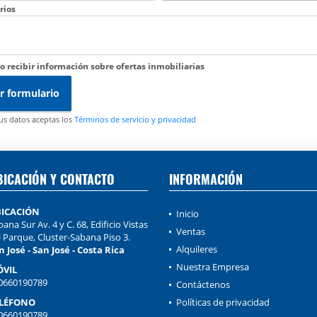
rios
o recibir información sobre ofertas inmobiliarias
r formulario
tus datos aceptas los
Términos de servicio y privacidad
BICACIÓN Y CONTACTO
INFORMACIÓN
ICACIÓN
Inicio
ana Sur Av. 4 y C. 68, Edificio Vistas
Ventas
l Parque, Cluster-Sabana Piso 3.
Alquileres
n José - San José - Costa Rica
Nuestra Empresa
VIL
0660190789
Contáctenos
LÉFONO
Políticas de privacidad
0660190789