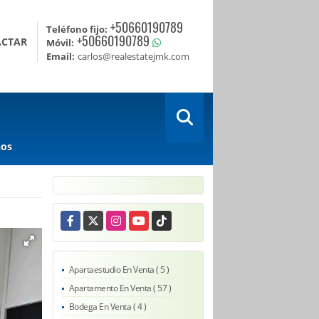
+50660190789
Teléfono fijo:
+50660190789
ACTAR
Móvil:
Email:
carlos@realestatejmk.com
nos
Facebook
X
Instagram
YouTube
TikTok
Apartaestudio En Venta ( 5 )
Apartamento En Venta ( 57 )
Bodega En Venta ( 4 )