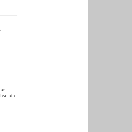
s
s
que
absoluta