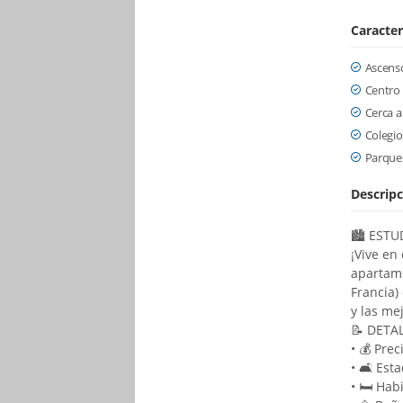
Caracter
Ascens
Centro
Cerca a
Colegio
Parque
Descripc
🏙️ EST
¡Vive en
apartame
Francia)
y las me
📝 DETA
• 💰 Pre
• 🛋️ Es
• 🛏️ Hab