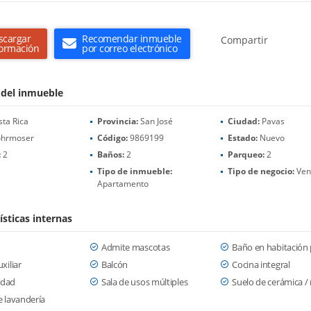
scargar
Recomendar inmueble
Compartir
formación
por correo electrónico
 del inmueble
ta Rica
Provincia:
San José
Ciudad:
Pavas
hrmoser
Código:
9869199
Estado:
Nuevo
:
2
Baños:
2
Parqueo:
2
Tipo de inmueble:
Tipo de negocio:
Ven
Apartamento
ísticas internas
Admite mascotas
Baño en habitación 
xiliar
Balcón
Cocina integral
cidad
Sala de usos múltiples
Suelo de cerámica 
 lavandería