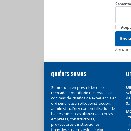
Comenta
Acept
Envia
Al enviar 
QUIÉNES SOMOS
U
Somos una empresa líder en el
UB
mercado inmobiliario de Costa Rica,
Sab
con más de 20 años de experiencia en
de
el diseño, desarrollo, construcción,
Sa
administración y comercialización de
MÓ
bienes raíces. Las alianzas con otras
+5
empresas, constructoras,
proveedores e instituciones
TE
financieras para servirle mejor.
+5