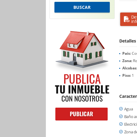
BUSCAR
De
in
Detalles
País:
Cos
Zona:
Ro
Alcobas
Piso:
1
Caracter
Agua
Baño au
Electri
Zona de