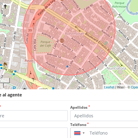
Leaflet
| Wasi - ©
Ope
 al agente
*
*
Apellidos
*
Teléfono
▼