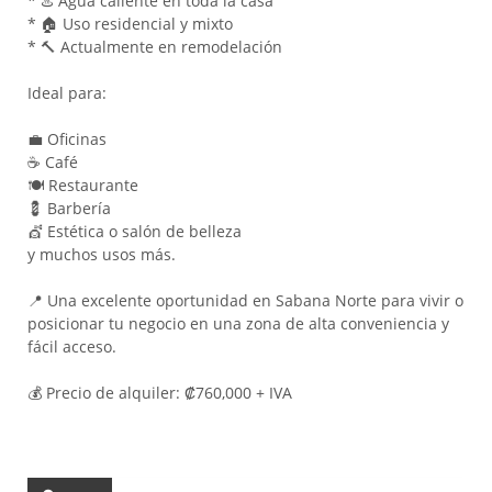
* ♨️ Agua caliente en toda la casa
* 🏠 Uso residencial y mixto
* 🔨 Actualmente en remodelación
Ideal para:
💼 Oficinas
☕ Café
🍽️ Restaurante
💈 Barbería
💇 Estética o salón de belleza
y muchos usos más.
📍 Una excelente oportunidad en Sabana Norte para vivir o
posicionar tu negocio en una zona de alta conveniencia y
fácil acceso.
💰 Precio de alquiler: ₡760,000 + IVA