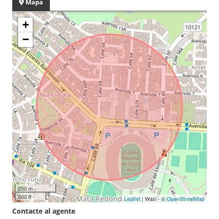
Mapa
+
−
200 m
500 ft
Leaflet
| Wasi - ©
OpenStreetMap
Contacte al agente