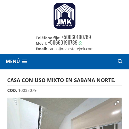
+50660190789
Teléfono fijo:
+50660190789
Móvil:
Email:
carlos@realestatejmk.com
MENÚ
CASA CON USO MIXTO EN SABANA NORTE.
COD.
10038079