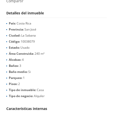
Compartir
Detalles del inmueble
País:
Costa Rica
Provincia:
San José
Ciudad:
La Sabana
Código:
10038079
Estado:
Usado
Área Construida:
240 m²
Alcobas:
4
Baños:
3
Baño medio:
Si
Parqueo:
1
Pisos:
2
Tipo de inmueble:
Casa
Tipo de negocio:
Alquiler
Características internas