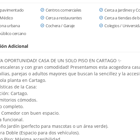
 pavimentado
Centros comerciales
Cerca a Jardines y C
 Médico
Cerca a restaurantes
Cerca a tiendas de b
zona urbana
Cochera / Garaje
Colegios / Universi
público cercano
ión Adicional
VA OPORTUNIDAD! CASA DE UN SOLO PISO EN CARTAGO ✨
n escaleras y con gran comodidad! Presentamos esta acogedora casa
ilias, parejas o adultos mayores que buscan la sencillez y la accesi
ola planta en Cartago.
ísticas de la Casa:
ción: Cartago.
rmitorios cómodos.
o completo.
 y Comedor con buen espacio.
a funcional.
ño Jardín (perfecto para mascotas o un área verde).
ra Doble (Espacio para dos vehículos).
o Piso: Máxima accesibilidad.