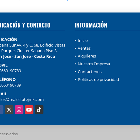
BICACIÓN Y CONTACTO
INFORMACIÓN
ICACIÓN
Inicio
ana Sur Av. 4 y C. 68, Edificio Vistas
Ventas
l Parque, Cluster-Sabana Piso 3.
Alquileres
n José - San José - Costa Rica
Nuestra Empresa
VIL
0660190789
Contáctenos
LÉFONO
Políticas de privacidad
0660190789
AIL
rlos@realestatejmk.com
cebook
X
Instagram
YouTube
TikTok
reservados.