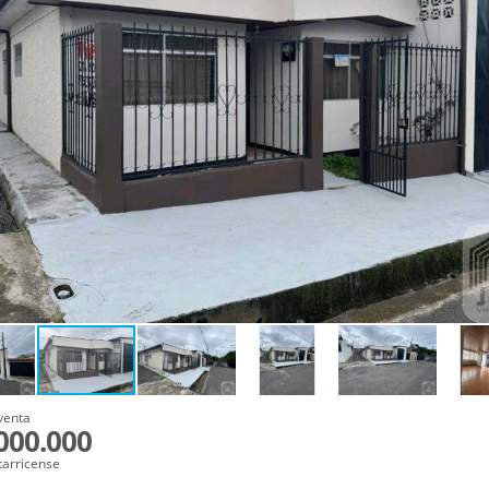
venta
000.000
tarricense