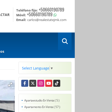
+50660190789
Teléfono fijo:
+50660190789
ACTAR
Móvil:
Email:
carlos@realestatejmk.com
nos
Select Language
▼
Facebook
X
Instagram
YouTube
TikTok
Apartaestudio En Venta ( 5 )
Apartamento En Venta ( 57 )