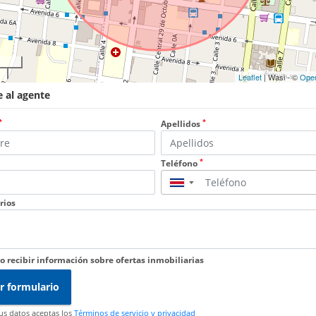
Leaflet
| Wasi - ©
Ope
 al agente
*
*
Apellidos
*
Teléfono
▼
rios
o recibir información sobre ofertas inmobiliarias
r formulario
tus datos aceptas los
Términos de servicio y privacidad