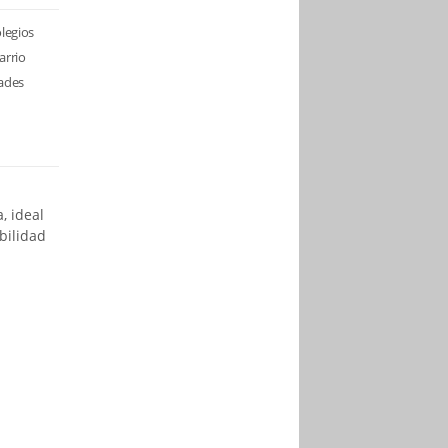
olegios
arrio
dades
, ideal
bilidad