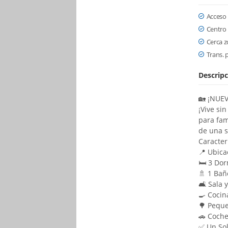
Acceso
Centro
Cerca 
Trans. 
Descripc
🏡 ¡NUE
¡Vive si
para fam
de una s
Caracter
📍 Ubica
🛏️ 3 Do
🚿 1 Bañ
🛋️ Sala
🍳 Cocin
🌳 Peque
🚗 Coche
✅ Un Sol