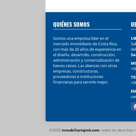
QUIÉNES SOMOS
U
Somos una empresa líder en el
UB
mercado inmobiliario de Costa Rica,
Sab
con más de 20 años de experiencia en
de
el diseño, desarrollo, construcción,
Sa
administración y comercialización de
MÓ
bienes raíces. Las alianzas con otras
+5
empresas, constructoras,
proveedores e instituciones
TE
financieras para servirle mejor.
+5
EM
ca
Fa
©2026
inmobiliariajmk.com
, todos los derechos 