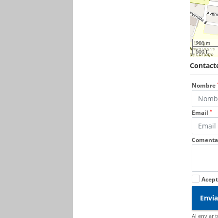
200 m
500 ft
Contacte
Nombre
*
Email
Comenta
Acept
Envia
Al enviar 