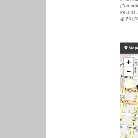
¡Comodid
PRECIO 
💰 ₡61,0
Map
+
−