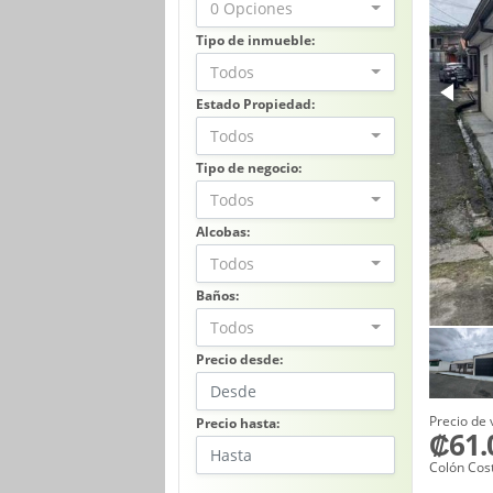
0 Opciones
Tipo de inmueble:
Todos
Estado Propiedad:
Todos
Tipo de negocio:
Todos
Alcobas:
Todos
Baños:
Todos
Precio desde:
Precio de 
Precio hasta:
₡61.
Colón Cos