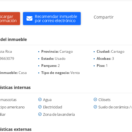
scargar
Recomendar inmueble
Compartir
formación
por correo electrónico
 del inmueble
ta Rica
Provincia:
Cartago
Ciudad:
Cartago
9663079
Estado:
Usado
Alcobas:
3
Parqueo:
2
Piso:
1
 inmueble:
Casa
Tipo de negocio:
Venta
ísticas internas
 mascotas
Agua
Clósets
tipo americano
Electricidad
Suelo de cerámica 
liar
Zona de lavandería
ísticas externas