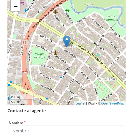
−
200 m
500 ft
Leaflet
| Wasi - ©
OpenStreetMap
Contacte al agente
*
Nombre