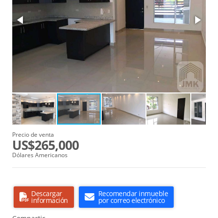
Precio de venta
US$265,000
Dólares Americanos
Descargar
Recomendar inmueble
información
por correo electrónico