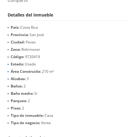
Compartir
Detalles del inmueble
País:
Costa Rica
Provincia:
San José
Ciudad:
Pavas
Zona:
Rohrmoser
Código:
9720419
Estado:
Usado
Área Construida:
210 m²
Alcobas:
3
Baños:
2
Baño medio:
Si
Parqueo:
2
Pisos:
2
Tipo de inmueble:
Casa
Tipo de negocio:
Venta