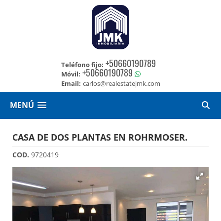
+50660190789
Teléfono fijo:
+50660190789
Móvil:
Email:
carlos@realestatejmk.com
MENÚ
CASA DE DOS PLANTAS EN ROHRMOSER.
COD.
9720419