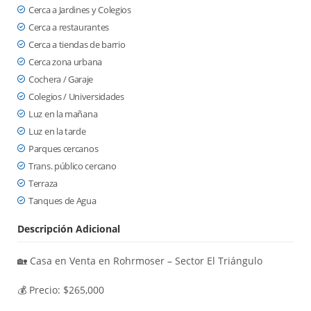
Cerca a Jardines y Colegios
Cerca a restaurantes
Cerca a tiendas de barrio
Cerca zona urbana
Cochera / Garaje
Colegios / Universidades
Luz en la mañana
Luz en la tarde
Parques cercanos
Trans. público cercano
Terraza
Tanques de Agua
Descripción Adicional
🏡 Casa en Venta en Rohrmoser – Sector El Triángulo
💰 Precio: $265,000