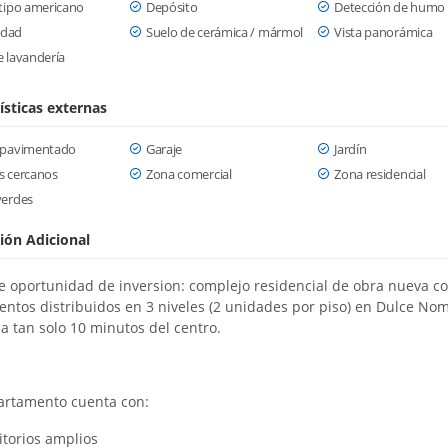
tipo americano
Depósito
Detección de humo
cidad
Suelo de cerámica / mármol
Vista panorámica
 lavandería
ísticas externas
 pavimentado
Garaje
Jardín
s cercanos
Zona comercial
Zona residencial
verdes
ión Adicional
e oportunidad de inversion: complejo residencial de obra nueva co
ntos distribuidos en 3 niveles (2 unidades por piso) en Dulce No
 a tan solo 10 minutos del centro.
artamento cuenta con:
itorios amplios