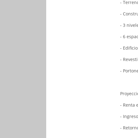
- Terren
- Constr
- 3 nive
- 6 espa
- Edific
- Revest
- Porton
Proyecci
- Renta 
- Ingres
- Retorn