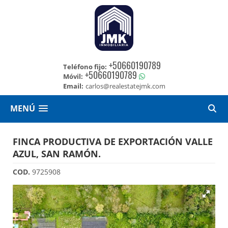
+50660190789
Teléfono fijo:
+50660190789
Móvil:
Email:
carlos@realestatejmk.com
MENÚ
FINCA PRODUCTIVA DE EXPORTACIÓN VALLE
AZUL, SAN RAMÓN.
COD.
9725908