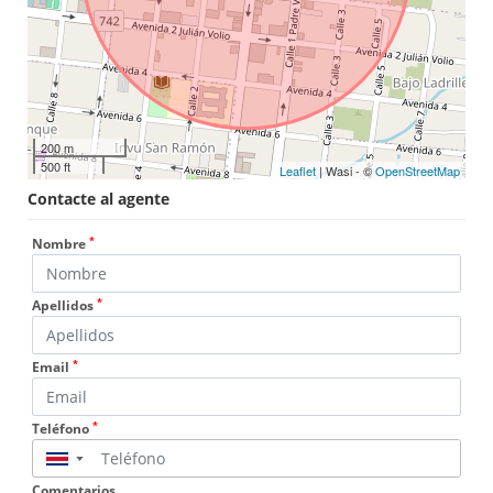
200 m
500 ft
Leaflet
| Wasi - ©
OpenStreetMap
Contacte al agente
*
Nombre
*
Apellidos
*
Email
*
Teléfono
▼
Comentarios