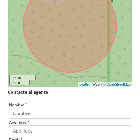
200 m
500 ft
Leaflet
| Wasi - ©
OpenStreetMap
Contacte al agente
*
Nombre
*
Apellidos
*
Email