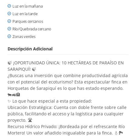
Luz en la mañana
Luz en la tarde
Parques cercanos
Río/Quebrada cercano
Zonas verdes
Descripción Adicional
🍃 ¡OPORTUNIDAD ÚNICA: 10 HECTÁREAS DE PARAÍSO EN
SARAPIQUÍ! 🍃
¿Buscas una inversión que combine productividad agrícola
con el potencial del ecoturismo? Esta espectacular finca en
Horquetas de Sarapiquí es lo que has estado esperando.
🐄🚜🏨
✨ Lo que hace especial a esta propiedad:
Ubicación Estratégica: Cuenta con doble frente sobre calle
pública, facilitando el acceso y la logística para cualquier
proyecto. 🛣️
Recurso Hídrico Privado: ¡Bordeada por el refrescante Río
Mortero! Un valor añadido inigualable para la finca. 💧🏞️