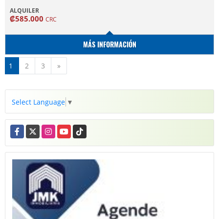
ALQUILER
₡585.000
CRC
MÁS INFORMACIÓN
Siguiente
1
2
3
»
Select Language
▼
Facebook
X
Instagram
YouTube
TikTok