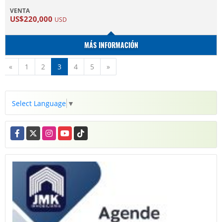
VENTA
US$220,000
USD
MÁS INFORMACIÓN
Anterior
Siguiente
«
1
2
3
4
5
»
Select Language
▼
Facebook
X
Instagram
YouTube
TikTok