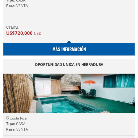
Tipo:
CASA
Para:
VENTA
VENTA
US$720,000
USD
MÁS INFORMACIÓN
OPORTUNIDAD UNICA EN HERRADURA
Costa Rica
Tipo:
CASA
Para:
VENTA