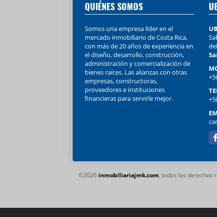
QUIÉNES SOMOS
U
Somos una empresa líder en el
UB
mercado inmobiliario de Costa Rica,
Sab
con más de 20 años de experiencia en
de
el diseño, desarrollo, construcción,
Sa
administración y comercialización de
MÓ
bienes raíces. Las alianzas con otras
+5
empresas, constructoras,
proveedores e instituciones
TE
financieras para servirle mejor.
+5
EM
ca
Fa
©2026
inmobiliariajmk.com
, todos los derechos 