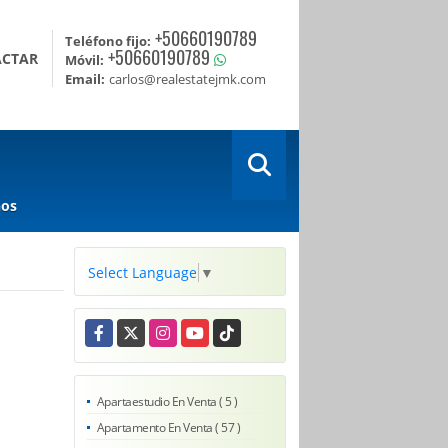
+50660190789
Teléfono fijo:
+50660190789
ACTAR
Móvil:
Email:
carlos@realestatejmk.com
nos
Select Language
▼
Facebook
X
Instagram
YouTube
TikTok
Apartaestudio En Venta ( 5 )
Apartamento En Venta ( 57 )