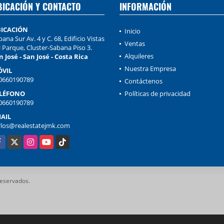
BICACIÓN Y CONTACTO
INFORMACIÓN
ICACIÓN
Inicio
ana Sur Av. 4 y C. 68, Edificio Vistas
Ventas
l Parque, Cluster-Sabana Piso 3.
Alquileres
n José - San José - Costa Rica
Nuestra Empresa
VIL
0660190789
Contáctenos
LÉFONO
Políticas de privacidad
0660190789
AIL
rlos@realestatejmk.com
cebook
X
Instagram
YouTube
TikTok
reservados.