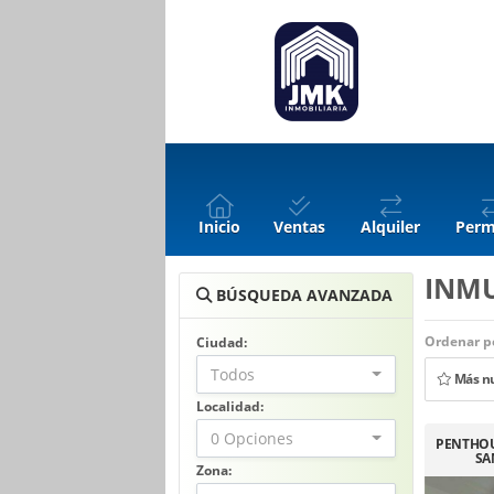
Inicio
Ventas
Alquiler
Perm
INM
BÚSQUEDA AVANZADA
Ordenar po
Ciudad:
Todos
Más n
Localidad:
0 Opciones
PENTHOU
SA
Zona: