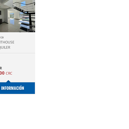
ica
NTHOUSE
UILER
R
000
CRC
 INFORMACIÓN