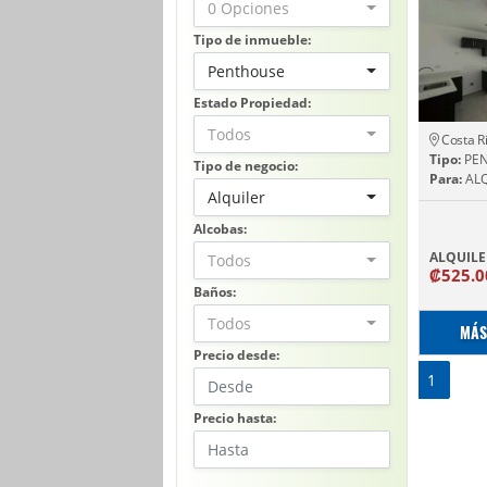
0 Opciones
Tipo de inmueble:
Penthouse
Estado Propiedad:
Todos
Costa R
Tipo:
PE
Tipo de negocio:
Para:
ALQ
Alquiler
Alcobas:
ALQUILE
Todos
₡525.
Baños:
Todos
MÁS
Precio desde:
1
Precio hasta: