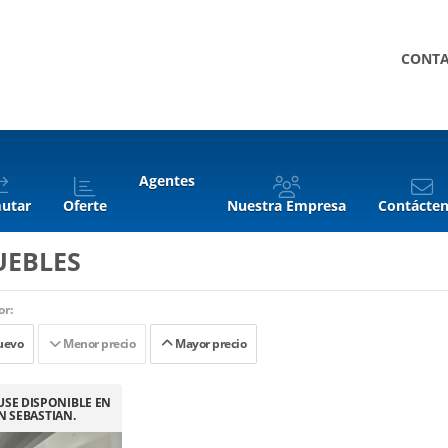
CONT
Agentes
utar
Oferte
Nuestra Empresa
Contácte
UEBLES
r:
uevo
Menor precio
Mayor precio
SE DISPONIBLE EN
N SEBASTIAN.