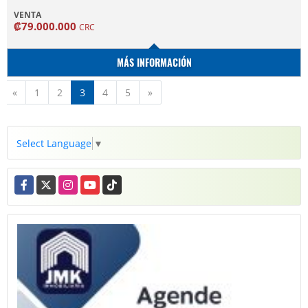
VENTA
₡79.000.000
CRC
MÁS INFORMACIÓN
Anterior
Siguiente
«
1
2
3
4
5
»
Select Language
▼
Facebook
X
Instagram
YouTube
TikTok