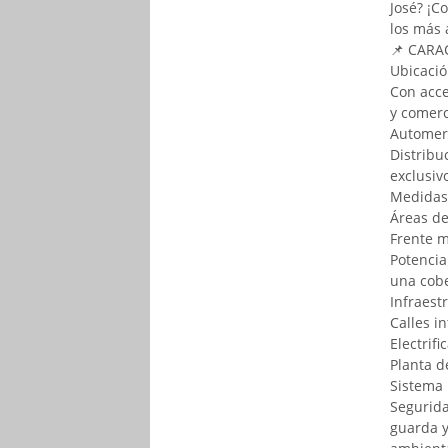
José? ¡C
los más 
📌 CARA
Ubicació
Con acce
y comerc
Automer
Distribu
exclusiv
Medidas 
Áreas de
Frente m
Potencia
una cobe
Infraest
Calles i
Electrif
Planta d
Sistema 
Segurida
guarda y