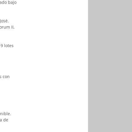
ñado bajo
José.
orum II,
9 lotes
s con
nible.
a de