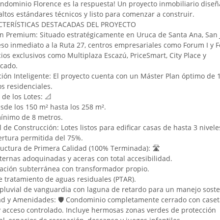
ondominio Florence es la respuesta! Un proyecto inmobiliario dise
altos estándares técnicos y listo para comenzar a construir.
CTERÍSTICAS DESTACADAS DEL PROYECTO
n Premium: Situado estratégicamente en Uruca de Santa Ana, San 
so inmediato a la Ruta 27, centros empresariales como Forum I y F
ios exclusivos como Multiplaza Escazú, PriceSmart, City Place y
cado.
ción Inteligente: El proyecto cuenta con un Máster Plan óptimo de 1
os residenciales.
de los Lotes: 📐
sde los 150 m² hasta los 258 m².
ínimo de 8 metros.
l de Construcción: Lotes listos para edificar casas de hasta 3 nivele
rtura permitida del 75%.
ructura de Primera Calidad (100% Terminada): 🛣️
nternas adoquinadas y aceras con total accesibilidad.
icación subterránea con transformador propio.
e tratamiento de aguas residuales (PTAR).
pluvial de vanguardia con laguna de retardo para un manejo soste
d y Amenidades: 🛡️ Condominio completamente cerrado con caset
 acceso controlado. Incluye hermosas zonas verdes de protección