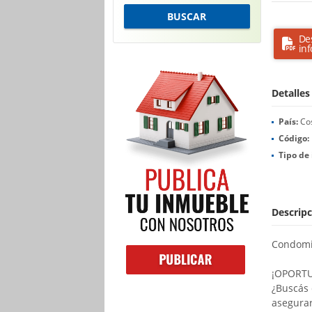
BUSCAR
De
in
Detalles
País:
Cos
Código:
Tipo de
Descripc
Condomi
¡OPORTU
¿Buscás 
asegurar