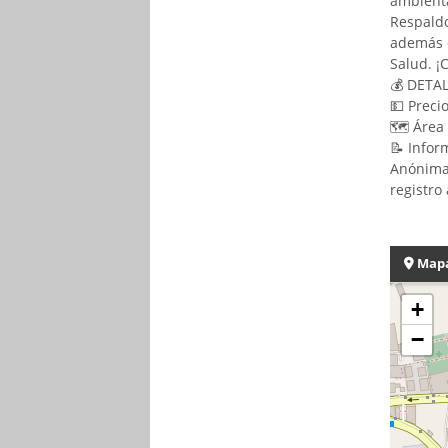
ambienta
Respaldo
además d
Salud. ¡C
💰 DETA
💵 Preci
🗺️ Área
📝 Infor
Anónima,
registro 
Map
+
−