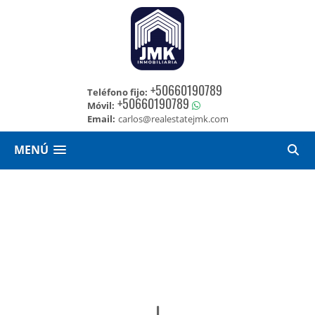
+50660190789
Teléfono fijo:
+50660190789
Móvil:
Email:
carlos@realestatejmk.com
MENÚ