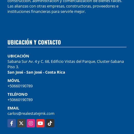
construcción, administración y comercialización de bienes raíces.
Las alianzas con otras empresas, constructoras, proveedores e
instituciones financieras para servirle mejor.
UBICACIÓN Y CONTACTO
UBICACIÓN
Sabana Sur Av. 4 y C. 68, Edificio Vistas del Parque, Cluster-Sabana
Piso 3.
San José - San José - Costa Rica
MÓVIL
+50660190789
TELÉFONO
+50660190789
EMAIL
carlos@realestatejmk.com
Facebook
X
Instagram
YouTube
TikTok