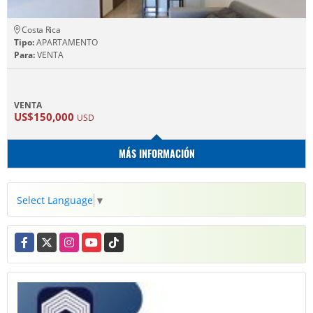
Costa Rica
Tipo:
APARTAMENTO
Para:
VENTA
VENTA
US$150,000
USD
MÁS INFORMACIÓN
Select Language
▼
Facebook
X
Instagram
YouTube
TikTok