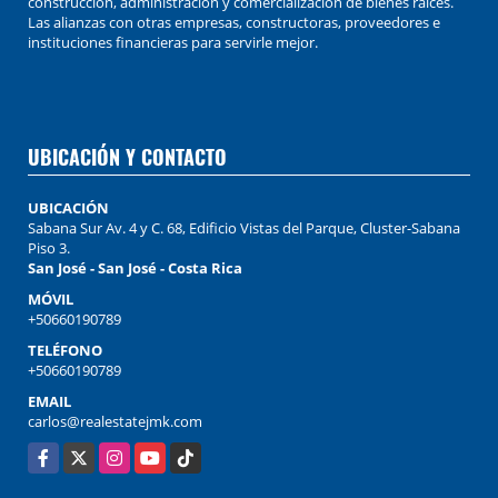
construcción, administración y comercialización de bienes raíces.
Las alianzas con otras empresas, constructoras, proveedores e
instituciones financieras para servirle mejor.
UBICACIÓN Y CONTACTO
UBICACIÓN
Sabana Sur Av. 4 y C. 68, Edificio Vistas del Parque, Cluster-Sabana
Piso 3.
San José - San José - Costa Rica
MÓVIL
+50660190789
TELÉFONO
+50660190789
EMAIL
carlos@realestatejmk.com
Facebook
X
Instagram
YouTube
TikTok