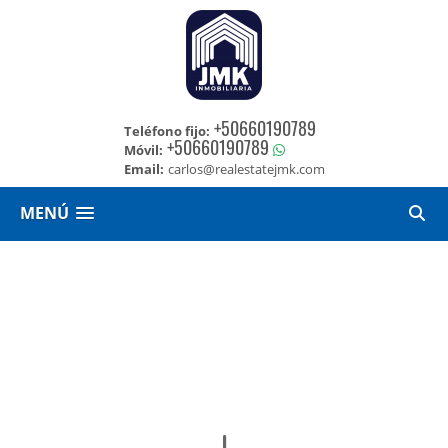
+50660190789
Teléfono fijo:
+50660190789
Móvil:
Email:
carlos@realestatejmk.com
MENÚ