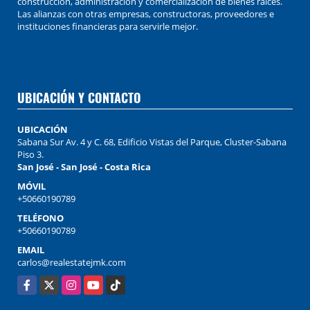
construcción, administración y comercialización de bienes raíces.
Las alianzas con otras empresas, constructoras, proveedores e
instituciones financieras para servirle mejor.
UBICACIÓN Y CONTACTO
UBICACIÓN
Sabana Sur Av. 4 y C. 68, Edificio Vistas del Parque, Cluster-Sabana
Piso 3.
San José - San José - Costa Rica
MÓVIL
+50660190789
TELÉFONO
+50660190789
EMAIL
carlos@realestatejmk.com
Facebook
X
Instagram
YouTube
TikTok