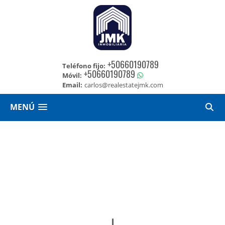
+50660190789
Teléfono fijo:
+50660190789
Móvil:
Email:
carlos@realestatejmk.com
MENÚ