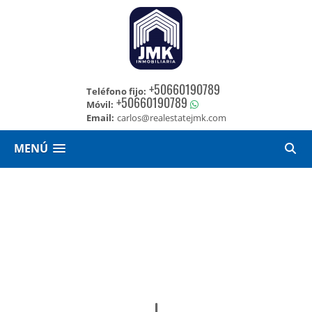
+50660190789
Teléfono fijo:
+50660190789
Móvil:
Email:
carlos@realestatejmk.com
MENÚ