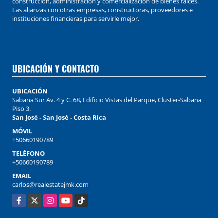
construcción, administración y comercialización de bienes raíces.
Las alianzas con otras empresas, constructoras, proveedores e
instituciones financieras para servirle mejor.
UBICACIÓN Y CONTACTO
UBICACIÓN
Sabana Sur Av. 4 y C. 68, Edificio Vistas del Parque, Cluster-Sabana
Piso 3.
San José - San José - Costa Rica
MÓVIL
+50660190789
TELÉFONO
+50660190789
EMAIL
carlos@realestatejmk.com
Facebook
X
Instagram
YouTube
TikTok