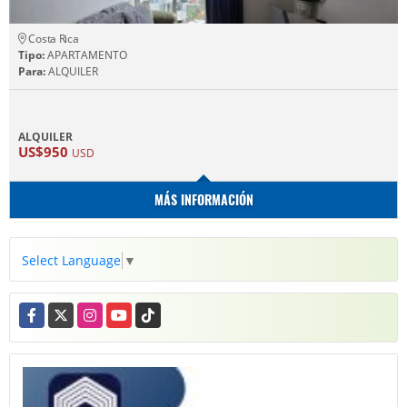
Costa Rica
Tipo:
APARTAMENTO
Para:
ALQUILER
ALQUILER
US$950
USD
MÁS INFORMACIÓN
Select Language
▼
Facebook
X
Instagram
YouTube
TikTok